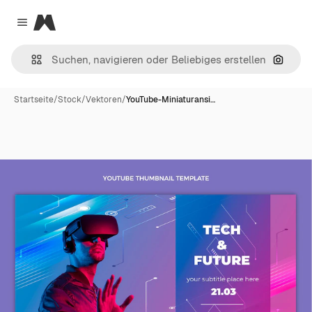
Magnific
Close menu
Nach B
Startseite
/
Stock
/
Vektoren
/
YouTube-Miniaturansi…