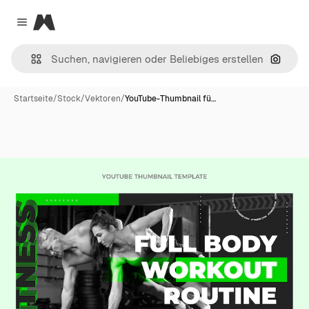
Magnific
Close menu
Nach B
Startseite
/
Stock
/
Vektoren
/
YouTube-Thumbnail fü…