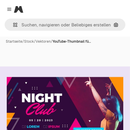
Magnific
Close menu
Nach B
Startseite
/
Stock
/
Vektoren
/
YouTube-Thumbnail fü…