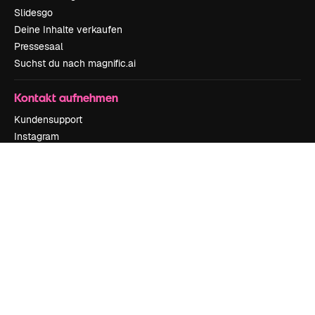
Slidesgo
Deine Inhalte verkaufen
Pressesaal
Suchst du nach magnific.ai
Kontakt aufnehmen
Kundensupport
Instagram
YouTube
LinkedIn
TikTok
Discord
X
Reddit
Copyright © 2010-
2026
Freepik Company S.L.U.
Alle Rechte vorbehalten
.