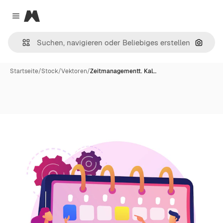
Magnific
Close menu
Nach B
Startseite
/
Stock
/
Vektoren
/
Zeitmanagementt. Kal…