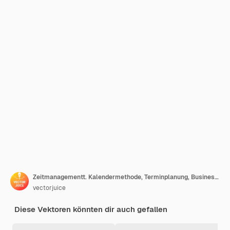
Zeitmanagementt. Kalendermethode, Terminplanung, Business Organizer. Personen, die Zeichen in Arbeitszeitplan-Comicfiguren zeichnen. Teamwork der Kollegen.
vectorjuice
Diese Vektoren könnten dir auch gefallen