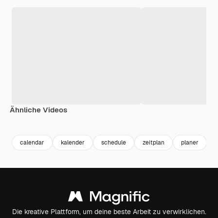
Ähnliche Videos
Premium
Premium
Generiert v
calendar
kalender
schedule
zeitplan
planer
p
Die kreative Plattform, um deine beste Arbeit zu verwirklichen.