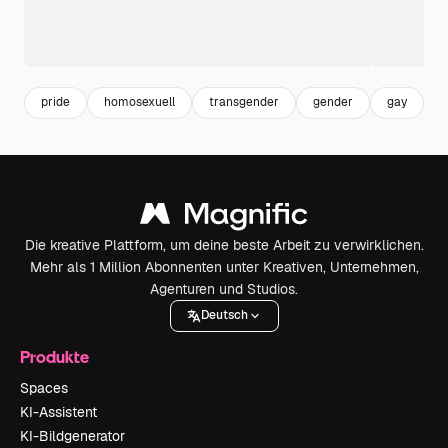
pride
homosexuell
transgender
gender
gay
r
Die kreative Plattform, um deine beste Arbeit zu verwirklichen.
Mehr als 1 Million Abonnenten unter Kreativen, Unternehmen,
Agenturen und Studios.
Deutsch
Produkte
Spaces
KI-Assistent
KI-Bildgenerator