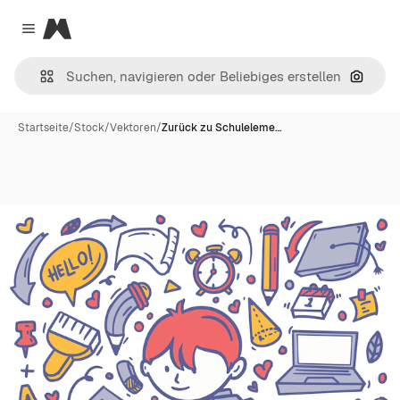
Magnific
Close menu
Nach B
Startseite
/
Stock
/
Vektoren
/
Zurück zu Schuleleme…