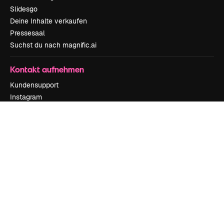
Slidesgo
Deine Inhalte verkaufen
Pressesaal
Suchst du nach magnific.ai
Kontakt aufnehmen
Kundensupport
Instagram
YouTube
LinkedIn
TikTok
Discord
X
Reddit
Copyright © 2010-
2026
Freepik Company S.L.U.
Alle Rechte vorbehalten
.