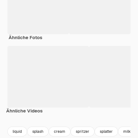
Ähnliche Fotos
Ähnliche Videos
Premium
Premium
Premium
Premium
liquid
splash
cream
spritzer
splatter
milk