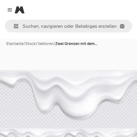
Magnific
Close menu
Nach B
Startseite
/
Stock
/
Vektoren
/
Zwei Grenzen mit dem…