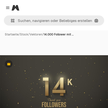
Magnific
Close menu
Nach B
Startseite
/
Stock
/
Vektoren
/
14.000 Follower mit …
Premium