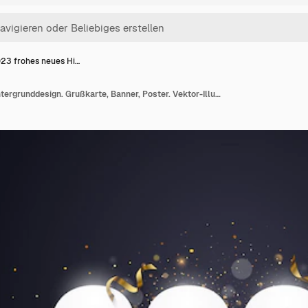
23 frohes neues Hi…
2023 frohes neues Hintergrunddesign. Grußkarte, Banner, Poster. Vektor-Illustration.