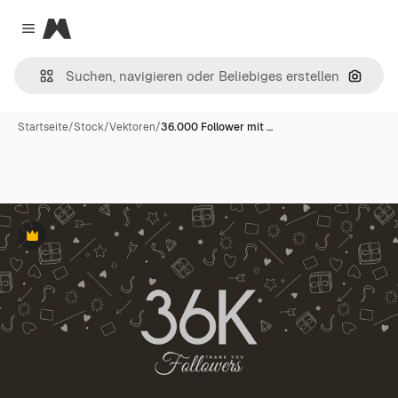
Magnific
Close menu
Nach B
Startseite
/
Stock
/
Vektoren
/
36.000 Follower mit …
Premium