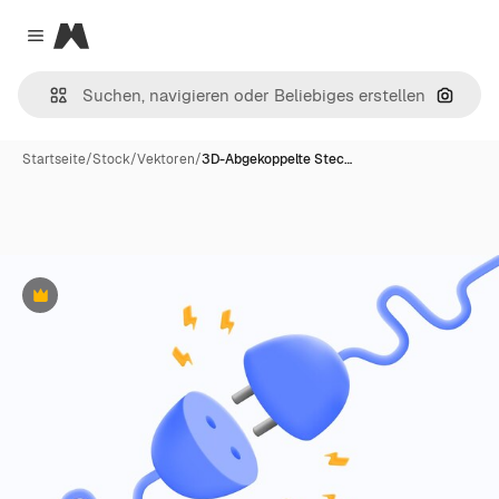
Magnific
Close menu
Nach B
Startseite
/
Stock
/
Vektoren
/
3D-Abgekoppelte Stec…
Premium