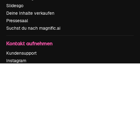
Slidesgo
Deine Inhalte verkaufen
Pressesaal
Suchst du nach magnific.ai
Kontakt aufnehmen
Kundensupport
Instagram
YouTube
LinkedIn
TikTok
Discord
X
Reddit
Copyright © 2010-
2026
Freepik Company S.L.U.
Alle Rechte vorbehalten
.