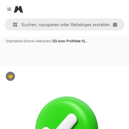
Magnific
Close menu
Nach B
Startseite
/
Stock
/
Vektoren
/
3D-Icon-Prüfliste fü…
Premium