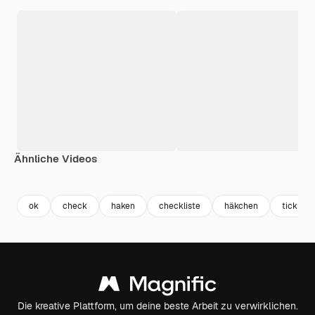
Ähnliche Videos
Premium
Premium
Premium
Premium
ok
check
haken
checkliste
häkchen
tick
Die kreative Plattform, um deine beste Arbeit zu verwirklichen.