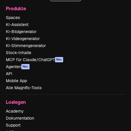
Produkte
Spaces
KI-Assistent
KI-Bildgenerator
KI-Videogenerator
KI-Stimmengenerator
Stock-Inhalte
MCP für Claude/ChatGPT
Neu
Agenten
Neu
API
Mobile App
Alle Magnific-Tools
Loslegen
Academy
Dokumentation
Support