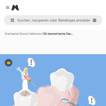
Magnific
Close menu
Nach B
Startseite
/
Stock
/
Vektoren
/
3D-isometrische flac…
Premium