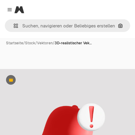
Magnific
Close menu
Nach B
Startseite
/
Stock
/
Vektoren
/
3D-realistischer Vek…
Premium