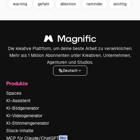
warning
gefahr
attention
reminder
wichtig
a
Die kreative Plattform, um deine beste Arbeit zu verwirklichen.
Mehr als 1 Million Abonnenten unter Kreativen, Unternehmen,
Agenturen und Studios.
Deutsch
Produkte
Spaces
KI-Assistent
KI-Bildgenerator
KI-Videogenerator
KI-Stimmengenerator
Stock-Inhalte
MCP für Claude/ChatGPT
Neu