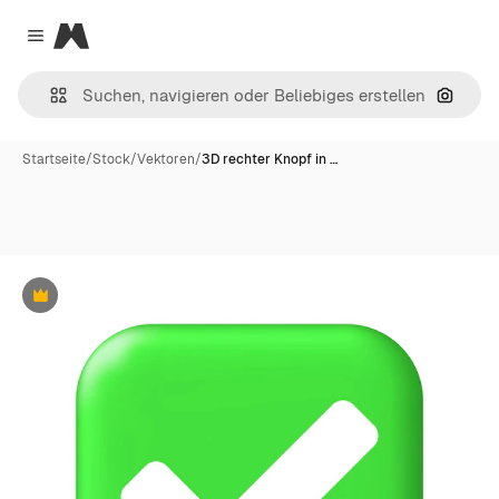
Magnific
Close menu
Nach B
Startseite
/
Stock
/
Vektoren
/
3D rechter Knopf in …
Premium