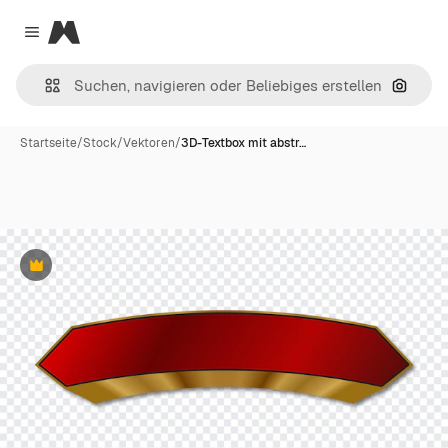
Magnific
Close menu
Nach B
Startseite
/
Stock
/
Vektoren
/
3D-Textbox mit abstr…
Premium