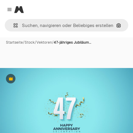
Magnific
Close menu
Nach B
Startseite
/
Stock
/
Vektoren
/
47-jähriges Jubiläum…
Premium