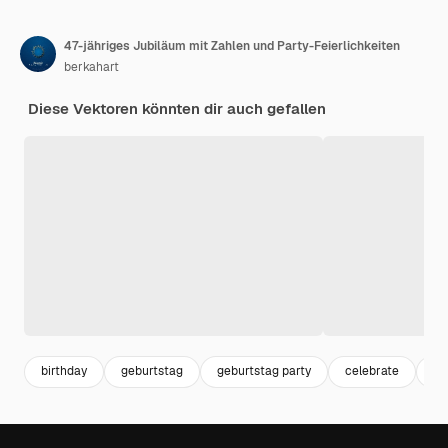
47-jähriges Jubiläum mit Zahlen und Party-Feierlichkeiten
berkahart
Diese Vektoren könnten dir auch gefallen
birthday
geburtstag
geburtstag party
celebrate
ko