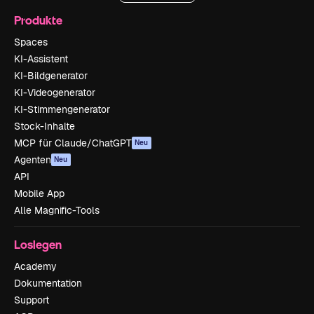
Produkte
Spaces
KI-Assistent
KI-Bildgenerator
KI-Videogenerator
KI-Stimmengenerator
Stock-Inhalte
MCP für Claude/ChatGPT
Neu
Agenten
Neu
API
Mobile App
Alle Magnific-Tools
Loslegen
Academy
Dokumentation
Support