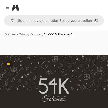
Magnific
Close menu
Nach B
Startseite
/
Stock
/
Vektoren
/
54.000 Follower auf …
Premium