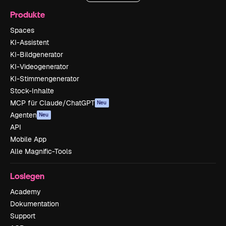
Produkte
Spaces
KI-Assistent
KI-Bildgenerator
KI-Videogenerator
KI-Stimmengenerator
Stock-Inhalte
MCP für Claude/ChatGPT
Neu
Agenten
Neu
API
Mobile App
Alle Magnific-Tools
Loslegen
Academy
Dokumentation
Support