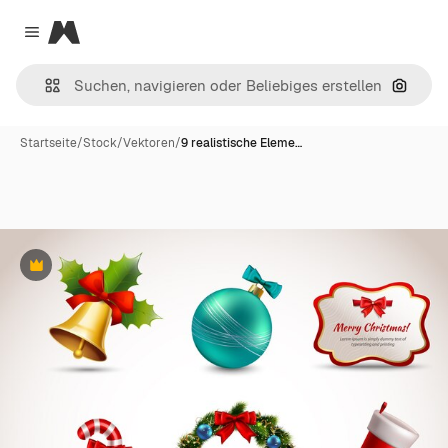
Magnific
Close menu
Nach B
Startseite
/
Stock
/
Vektoren
/
9 realistische Eleme…
Premium