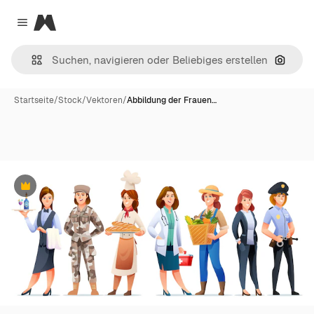
Magnific
Close menu
Nach B
Startseite
/
Stock
/
Vektoren
/
Abbildung der Frauen…
Premium