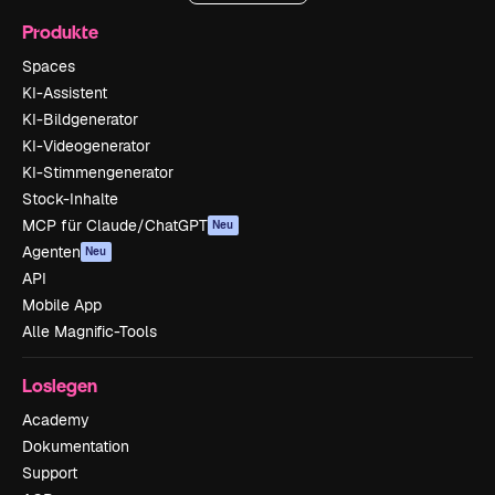
Produkte
Spaces
KI-Assistent
KI-Bildgenerator
KI-Videogenerator
KI-Stimmengenerator
Stock-Inhalte
MCP für Claude/ChatGPT
Neu
Agenten
Neu
API
Mobile App
Alle Magnific-Tools
Loslegen
Academy
Dokumentation
Support