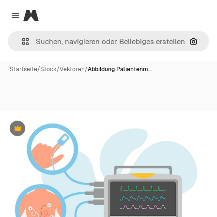
Magnific
Close menu
Nach B
Startseite
/
Stock
/
Vektoren
/
Abbildung Patientenm…
Premium