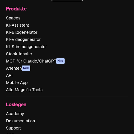
Produkte
Spaces
KI-Assistent
KI-Bildgenerator
KI-Videogenerator
KI-Stimmengenerator
Stock-Inhalte
MCP für Claude/ChatGPT
Neu
Agenten
Neu
API
Mobile App
Alle Magnific-Tools
Loslegen
Academy
Dokumentation
Support