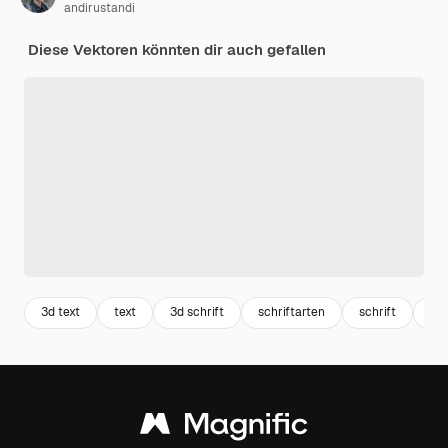
andirustandi
Diese Vektoren könnten dir auch gefallen
3d text
text
3d schrift
schriftarten
schrift
tex