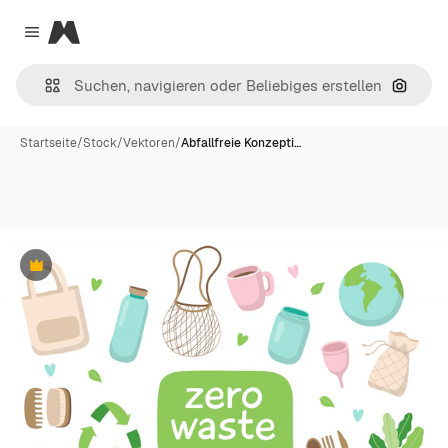
Magnific
Close menu
Nach B
Startseite
/
Stock
/
Vektoren
/
Abfallfreie Konzepti…
Premium