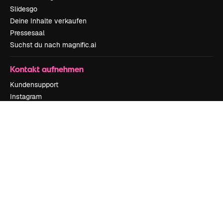
Slidesgo
Deine Inhalte verkaufen
Pressesaal
Suchst du nach magnific.ai
Kontakt aufnehmen
Kundensupport
Instagram
YouTube
LinkedIn
TikTok
Discord
X
Reddit
Copyright © 2010-
2026
Freepik Company S.L.U.
Alle Rechte vorbehalten
.