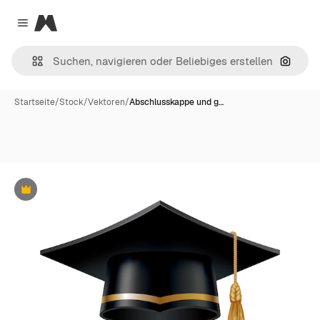
Magnific
Close menu
Nach B
Startseite
/
Stock
/
Vektoren
/
Abschlusskappe und g…
Premium