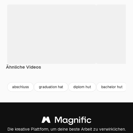
Ähnliche Videos
Premium
Premium
Premium
Premium
abschluss
graduation hat
diplom hut
bachelor hut
Die kreative Plattform, um deine beste Arbeit zu verwirklichen.