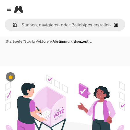
Magnific
Close menu
Nach B
Startseite
/
Stock
/
Vektoren
/
Abstimmungskonzeptil…
Premium