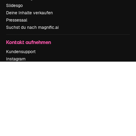
Slidesgo
Deine Inhalte verkaufen
Pressesaal
Suchst du nach magnific.ai
Kontakt aufnehmen
Kundensupport
Instagram
YouTube
LinkedIn
TikTok
Discord
X
Reddit
Copyright © 2010-
2026
Freepik Company S.L.U.
Alle Rechte vorbehalten
.