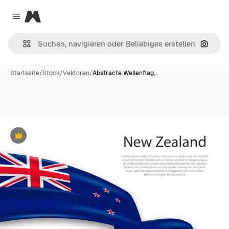
Magnific
Close menu
Nach B
Startseite
/
Stock
/
Vektoren
/
Abstracte Wellenflag…
Premium