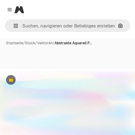
Magnific
Close menu
Nach B
Startseite
/
Stock
/
Vektoren
/
Abstrakte Aquarell P…
Premium