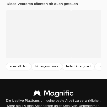
Diese Vektoren könnten dir auch gefallen
aquarell blau
hintergrund rosa
heller hintergrund
banne
Die kreative Plattform, um deine beste Arbeit zu verwirklichen.
Mehr als 1 Million Abonnenten unter Kreativen, Unternehmen,