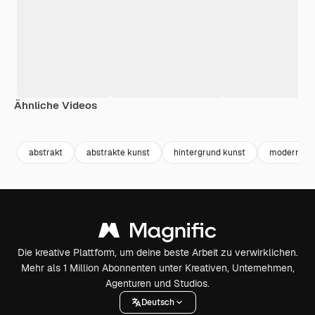
Ähnliche Videos
Premium
Premium
Generiert von KI
Premium
Premium
Generiert v
abstrakt
abstrakte kunst
hintergrund kunst
modern
Die kreative Plattform, um deine beste Arbeit zu verwirklichen.
Mehr als 1 Million Abonnenten unter Kreativen, Unternehmen,
Agenturen und Studios.
Deutsch