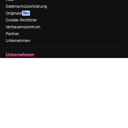
Datenschutzerklärung
Originale
Neu
Cookie-Richtlinie
Vertrauenszentrum
Partner
Unternehmen
Unternehmen
Preise
Über uns
Reviews
Karriere
Suchtrends
Blog
Veranstaltungen
Slidesgo
Deine Inhalte verkaufen
Pressesaal