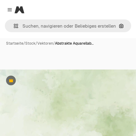
Magnific
Close menu
Nach B
Startseite
/
Stock
/
Vektoren
/
Abstrakte Aquarellab…
Premium