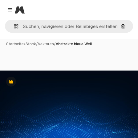
Magnific
Close menu
Nach B
Startseite
/
Stock
/
Vektoren
/
Abstrakte blaue Well…
Premium