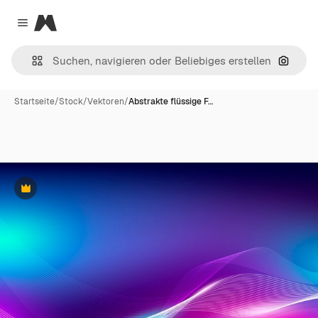
Magnific
Close menu
Nach B
Startseite
/
Stock
/
Vektoren
/
Abstrakte flüssige F…
Premium