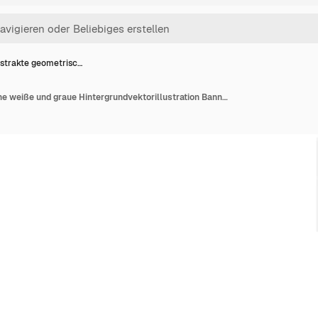
strakte geometrisc…
Abstrakte geometrische weiße und graue Hintergrundvektorillustration Banner mit geometrischen Sechseckformen für Hintergrundtapeten