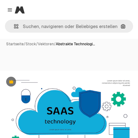
Magnific
Close menu
Nach B
Startseite
/
Stock
/
Vektoren
/
Abstrakte Technologi…
Premium