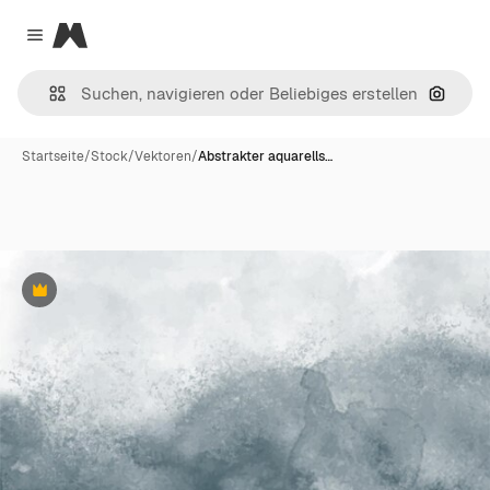
Magnific
Close menu
Nach B
Startseite
/
Stock
/
Vektoren
/
Abstrakter aquarells…
Premium