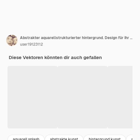
Abstrakter aquarellstrukturierter hintergrund. Design für Ihr Datum, Postkarte, Banner, Logo.
user19123112
Diese Vektoren könnten dir auch gefallen
aquarell splash
abstrakte kunst
hintergrund kunst
aquar