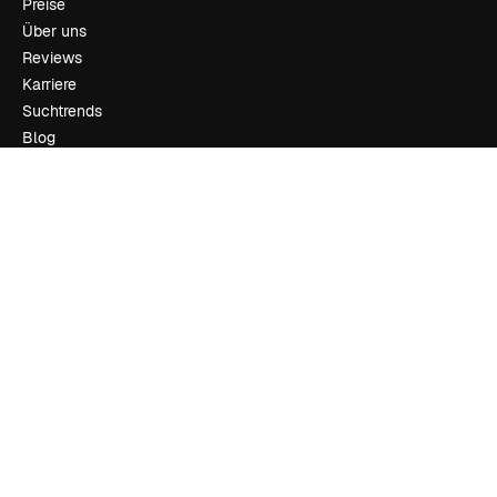
Preise
Über uns
Reviews
Karriere
Suchtrends
Blog
Veranstaltungen
Slidesgo
Deine Inhalte verkaufen
Pressesaal
Suchst du nach magnific.ai
Kontakt aufnehmen
Kundensupport
Instagram
YouTube
LinkedIn
TikTok
Discord