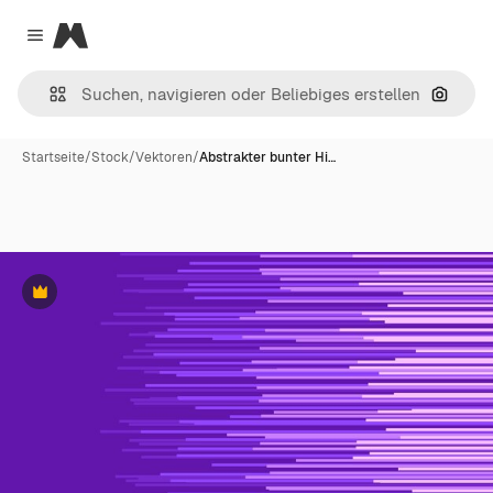
Magnific
Close menu
Nach B
Startseite
/
Stock
/
Vektoren
/
Abstrakter bunter Hi…
Premium