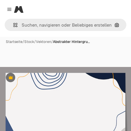
Magnific
Close menu
Nach B
Startseite
/
Stock
/
Vektoren
/
Abstrakter Hintergru…
Premium