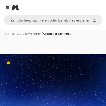
Magnific
Close menu
Nach B
Startseite
/
Stock
/
Vektoren
/
Abstrakter Lichtkrei…
Premium