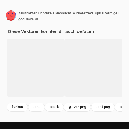
Abstrakter Lichtkreis Neonlicht Wirbeleffekt, spiralförmige Lichtlinien. Schöne runde Galaxie.
godislove316
Diese Vektoren könnten dir auch gefallen
funken
licht
spark
glitzer png
licht png
shine