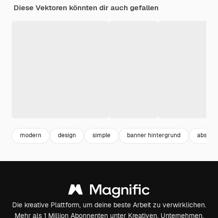
Diese Vektoren könnten dir auch gefallen
modern
design
simple
banner hintergrund
abstrak
Die kreative Plattform, um deine beste Arbeit zu verwirklichen.
Mehr als 1 Million Abonnenten unter Kreativen, Unternehmen,