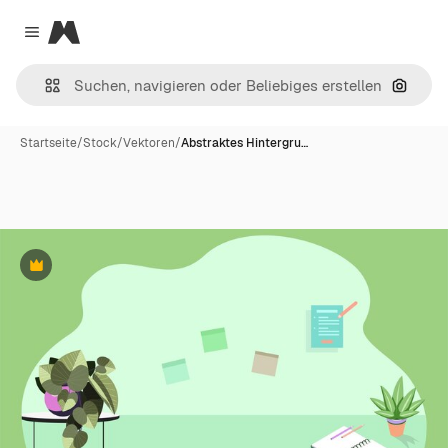
Magnific
Close menu
Nach B
Startseite
/
Stock
/
Vektoren
/
Abstraktes Hintergru…
Premium