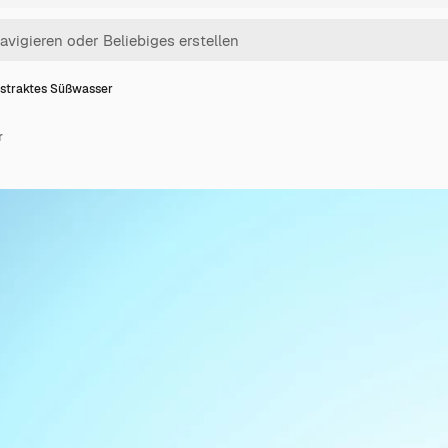
straktes Süßwasser
r