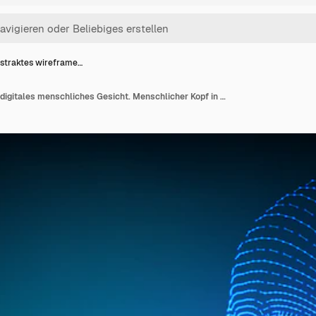
straktes wireframe…
Abstraktes wireframe digitales menschliches Gesicht. Menschlicher Kopf in der Interpretation des digitalen Computers des Roboters