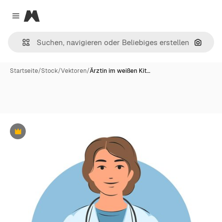
Magnific
Close menu
Nach B
Startseite
/
Stock
/
Vektoren
/
Ärztin im weißen Kit…
Premium