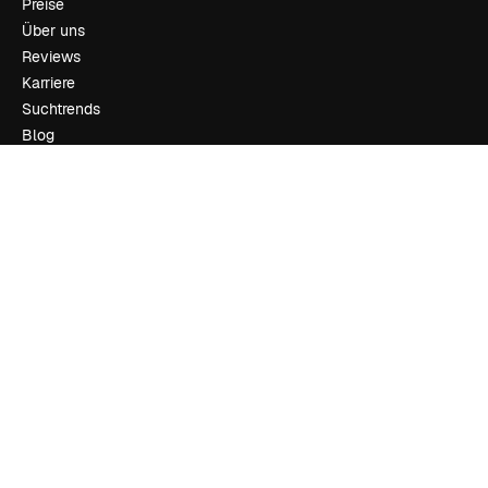
Preise
Über uns
Reviews
Karriere
Suchtrends
Blog
Veranstaltungen
Slidesgo
Deine Inhalte verkaufen
Pressesaal
Suchst du nach magnific.ai
Kontakt aufnehmen
Kundensupport
Instagram
YouTube
LinkedIn
TikTok
Discord