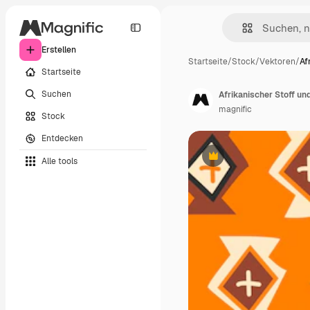
Erstellen
Startseite
/
Stock
/
Vektoren
/
Af
Startseite
Suchen
Afrikanischer Stoff un
magnific
Stock
Entdecken
Alle tools
Premium