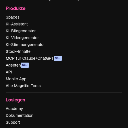
Produkte
Spaces
KI-Assistent
KI-Bildgenerator
KI-Videogenerator
KI-Stimmengenerator
Stock-Inhalte
MCP für Claude/ChatGPT
Neu
Agenten
Neu
API
Mobile App
Alle Magnific-Tools
Loslegen
Academy
Dokumentation
Support