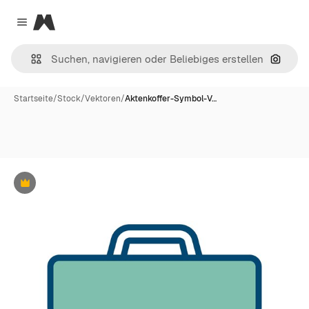
Magnific
Close menu
Nach B
Startseite
/
Stock
/
Vektoren
/
Aktenkoffer-Symbol-V…
Premium