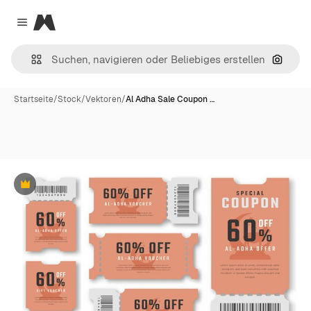
Magnific
Close menu
Nach B
Startseite
/
Stock
/
Vektoren
/
Al Adha Sale Coupon …
Premium