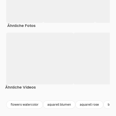
Ähnliche Fotos
Ähnliche Videos
Premium
Premium
Generiert von KI
Premium
Premium
Generiert v
flowers watercolor
aquarell blumen
aquarell rose
blume