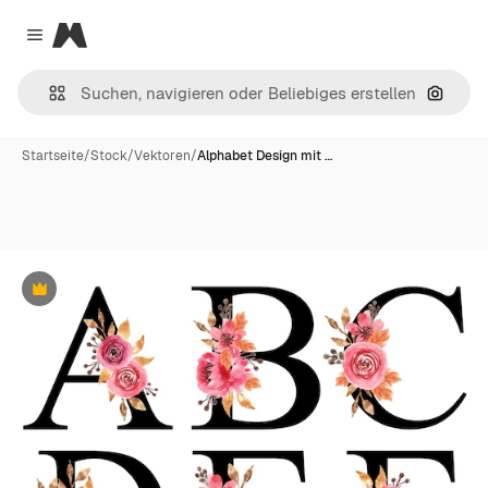
Magnific
Close menu
Nach B
Startseite
/
Stock
/
Vektoren
/
Alphabet Design mit …
Premium