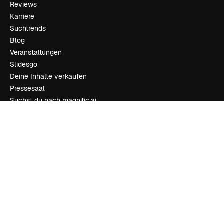
Reviews
Karriere
Suchtrends
Blog
Veranstaltungen
Slidesgo
Deine Inhalte verkaufen
Pressesaal
Suchst du nach magnific.ai
Kontakt aufnehmen
Kundensupport
Instagram
YouTube
LinkedIn
TikTok
Discord
X