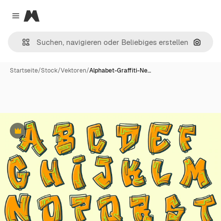
Magnific
Close menu
Nach B
Startseite
/
Stock
/
Vektoren
/
Alphabet-Graffiti-Ne…
Premium