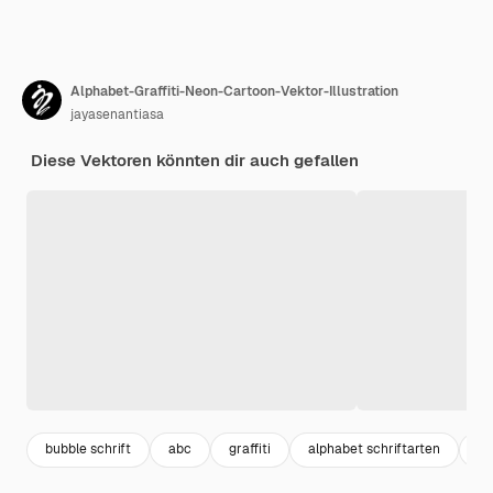
Alphabet-Graffiti-Neon-Cartoon-Vektor-Illustration
jayasenantiasa
Diese Vektoren könnten dir auch gefallen
bubble schrift
abc
graffiti
alphabet schriftarten
sc