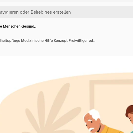
te Menschen Gesund…
Alte Menschen Gesundheitspflege Medizinische Hilfe Konzept Freiwilliger oder Sanitäter Hilfe für ältere Menschen mit Gehhilfe im Pflegeheim oder Krankenhaus Sozialarbeiter Pflege kranker Senioren Cartoon Menschen Vektor Illustration