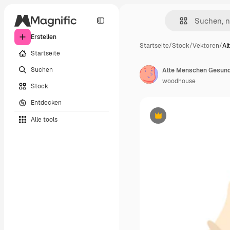
Erstellen
Startseite
/
Stock
/
Vektoren
/
Al
Startseite
Suchen
woodhouse
Stock
Entdecken
Alle tools
Premium