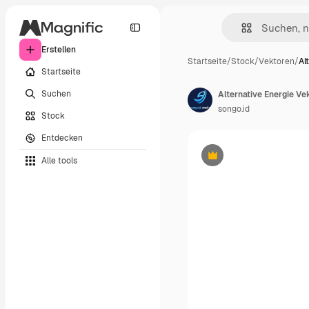
Erstellen
Startseite
/
Stock
/
Vektoren
/
Al
Startseite
Suchen
songo.id
Stock
Entdecken
Alle tools
Premium