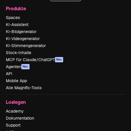
Produkte
Spaces
KI-Assistent
KI-Bildgenerator
KI-Videogenerator
KI-Stimmengenerator
Stock-Inhalte
MCP für Claude/ChatGPT
Neu
Agenten
Neu
API
Mobile App
Alle Magnific-Tools
Loslegen
Academy
Dokumentation
Support