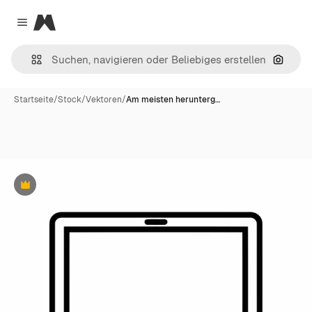
Magnific
Close menu
Nach B
Startseite
/
Stock
/
Vektoren
/
Am meisten herunterg…
Premium